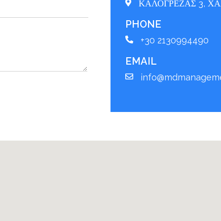
ΚΑΛΟΓΡΕΖΑΣ 3, ΧΑΛ
PHONE
+30 2130994490
EMAIL
info@mdmanageme