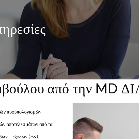
πηρεσίες
υμβούλου από την MD Δ
ικών προϋπολογισμών
ών αποτελεσμάτων από τα
όδων – εξόδων (P&L